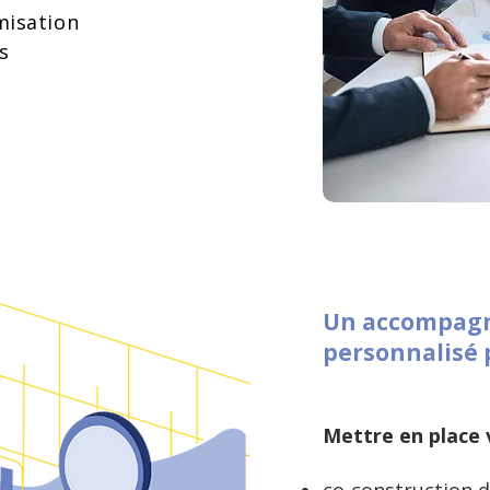
imisation
ers
Un accompag
personnalisé 
Mettre en place v