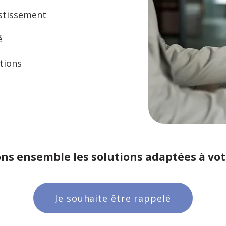
estissement
é
tions
ns ensemble les solutions adaptées à vo
Je souhaite être rappelé